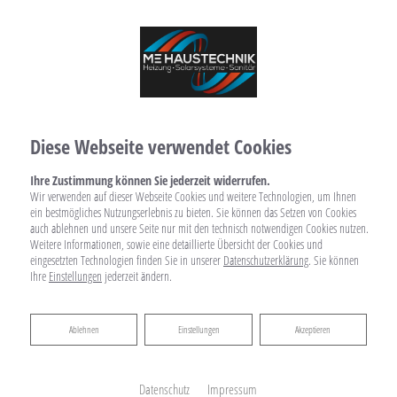
Diese Webseite verwendet Cookies
Ihre Zustimmung können Sie jederzeit widerrufen.
Wir verwenden auf dieser Webseite Cookies und weitere Technologien, um Ihnen
ein bestmögliches Nutzungserlebnis zu bieten. Sie können das Setzen von Cookies
auch ablehnen und unsere Seite nur mit den technisch notwendigen Cookies nutzen.
Weitere Informationen, sowie eine detaillierte Übersicht der Cookies und
eingesetzten Technologien finden Sie in unserer
Datenschutzerklärung
. Sie können
Ihre
Einstellungen
jederzeit ändern.
Ablehnen
Ablehnen
Einstellungen
Akzeptieren
Datenschutz
Impressum