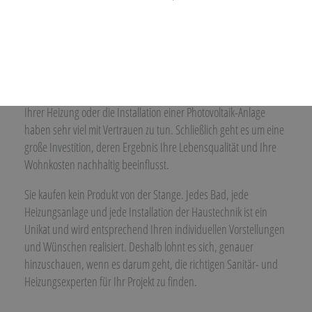
Wir sind Ihre Experten für Badsanierung
und Heizungsbau in Wissen
Der Umbau oder die Sanierung Ihres Bads, die Modernisierung
Ihrer Heizung oder die Installation einer Photovoltaik-Anlage
haben sehr viel mit Vertrauen zu tun. Schließlich geht es um eine
große Investition, deren Ergebnis Ihre Lebensqualität und Ihre
Wohnkosten nachhaltig beeinflusst.
Sie kaufen kein Produkt von der Stange. Jedes Bad, jede
Heizungsanlage und jede Installation der Haustechnik ist ein
Unikat und wird entsprechend Ihren individuellen Vorstellungen
und Wünschen realisiert. Deshalb lohnt es sich, genauer
hinzuschauen, wenn es darum geht, die richtigen Sanitär- und
Heizungsexperten für Ihr Projekt zu finden.