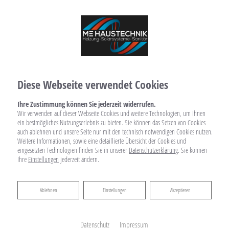
Diese Webseite verwendet Cookies
Ihre Zustimmung können Sie jederzeit widerrufen.
Wir verwenden auf dieser Webseite Cookies und weitere Technologien, um Ihnen
ein bestmögliches Nutzungserlebnis zu bieten. Sie können das Setzen von Cookies
auch ablehnen und unsere Seite nur mit den technisch notwendigen Cookies nutzen.
Weitere Informationen, sowie eine detaillierte Übersicht der Cookies und
eingesetzten Technologien finden Sie in unserer
Datenschutzerklärung
. Sie können
Ihre
Einstellungen
jederzeit ändern.
Ablehnen
Ablehnen
Einstellungen
Akzeptieren
Datenschutz
Impressum