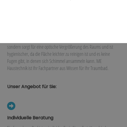
Fugenloses Bad
Design trifft Funktion
Ein fugenloses Bad hat viele Vorteile. Es sieht nicht nur edel aus,
sondern sorgt für eine optische Vergrößerung des Raums und ist
hygienischer, da die Fläche leichter zu reinigen ist und es keine
Fugen gibt, in denen sich Schimmel ansammeln kann. ME
Haustechnik ist Ihr Fachpartner aus Wissen für Ihr Traumbad.
Unser Angebot für Sie:
Individuelle Beratung