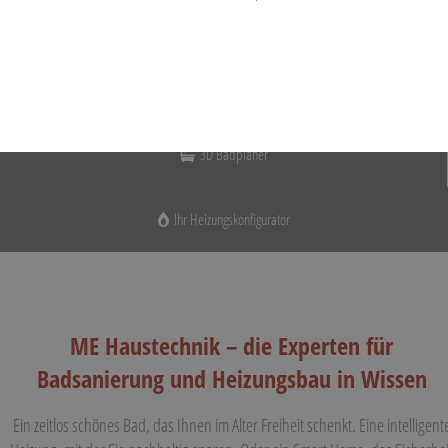
Ihr Badplaner
3D Badplaner
Ihr Heizungskonfigurator
ME Haustechnik – die Experten für
Badsanierung und Heizungsbau in Wissen
Ein zeitlos schönes Bad, das Ihnen im Alter Freiheit schenkt. Eine intelligent