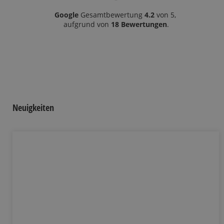
jeden Fall besseren Heizung. Und das Obwohl dann
zwischenzeitlich Corona dazwischen kam. Also würde die
Google
Gesamtbewertung
4.2
von 5,
Firma ME Haustechnik jederzeit weiterempfehlen. Macht
aufgrund von
18 Bewertungen
.
weiter so. Mehr Sterne gibt es leider nicht. Auf jeden Fall
volle Punktzahl.
Neuigkeiten