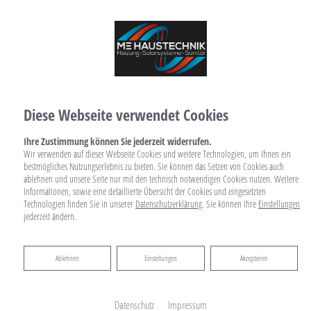
Diese Webseite verwendet Cookies
Ihre Zustimmung können Sie jederzeit widerrufen.
Wir verwenden auf dieser Webseite Cookies und weitere Technologien, um Ihnen ein
bestmögliches Nutzungserlebnis zu bieten. Sie können das Setzen von Cookies auch
ablehnen und unsere Seite nur mit den technisch notwendigen Cookies nutzen. Weitere
Informationen, sowie eine detaillierte Übersicht der Cookies und eingesetzten
Technologien finden Sie in unserer
Datenschutzerklärung
. Sie können Ihre
Einstellungen
jederzeit ändern.
Ablehnen
Ablehnen
Einstellungen
Akzeptieren
Datenschutz
Impressum