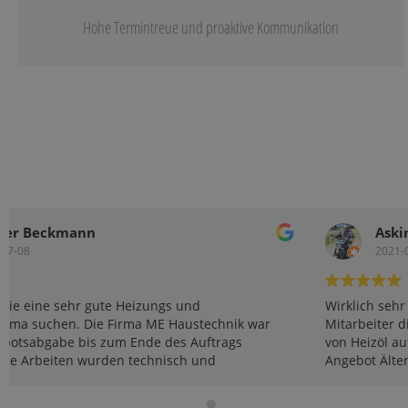
Hohe Termintreue und proaktive Kommunikation
Askin Gürel
2021-03-23
Wirklich sehr Kompetent und zuverlässig. Super sehr nette
Mitarbeiter die ihr Handwerk verstehen. Bei uns wurde
von Heizöl auf eine Gasanlage umgestellt. Obwohl das
Angebot Älter als 6 Monate war und eine neuere
Generation auf den Markt gekommen ist die Verbaut
wurde, blieb es bei dem Angebots Preis. Mit einer auf