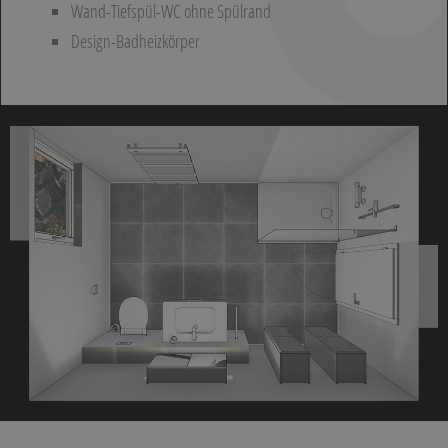
Wand-Tiefspül-WC ohne Spülrand
Design-Badheizkörper