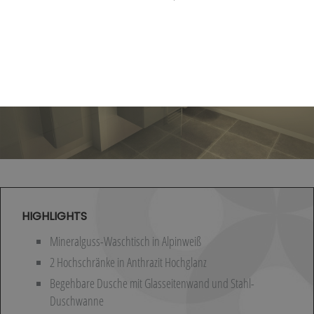
HIGHLIGHTS
Mineralguss-Waschtisch in Alpinweiß
2 Hochschränke in Anthrazit Hochglanz
Begehbare Dusche mit Glasseitenwand und Stahl-
Duschwanne