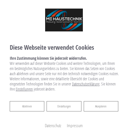
Diese Webseite verwendet Cookies
Ihre Zustimmung können Sie jederzeit widerrufen.
Wir verwenden auf dieser Webseite Cookies und weitere Technologien, um Ihnen
ein bestmögliches Nutzungserlebnis zu bieten. Sie können das Setzen von Cookies
auch ablehnen und unsere Seite nur mit den technisch notwendigen Cookies nutzen.
Weitere Informationen, sowie eine detaillierte Übersicht der Cookies und
eingesetzten Technologien finden Sie in unserer
Datenschutzerklärung
. Sie können
Ihre
Einstellungen
jederzeit ändern.
Startseite
»
Bad
»
Badinspiration & Musterbäder
»
Basic-Bad 8,2 ㎡
Ablehnen
Ablehnen
Einstellungen
Akzeptieren
Basic-Bad 8,2 ㎡
Datenschutz
Impressum